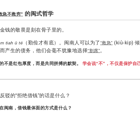
的闽式哲学
救急不救穷”
金钱的敬畏是刻在骨子里的。
（勤俭才有底）。闽南人可以为了
(kiù-ki
m tiah ū té
“救急”
而产生的债务，他们会毫不犹豫地选择
。
“割席”
的不是红包厚度，而是共同拼搏的默契。
学会说“不”，不仅是保护自
反驳的“拒绝借钱”的话是什么？
在闽南，借钱最体面的方式是什么？