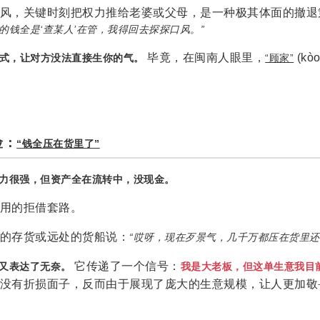
风，关键时刻把权力推给老婆或父母，是一种极其体面的撤退
的钱全是‘查某人’在管，我得回去探探口风。”
毕竟，在闽南人眼里，
(kò
方式，让对方没法直接生你的气。
“顾家”
险：
“钱全压在货里了”
力很强，但资产全在流转中，没现金。
用的拒借套路。
的存货或远处的货船说：
“哎呀，现在歹景气，几千万都压在货里还
它传递了一个信号：
又表达了无奈。
我是大老板，但这单生意我目
没有折损面子，反而由于展现了庞大的生意规模，让人更加敬