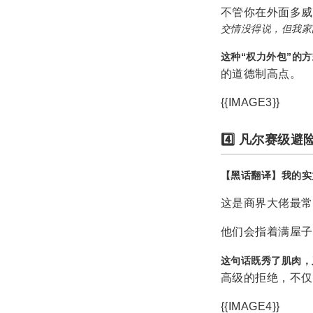
不管你在外面多威
交情没得说，但我家
这种“权力外包”的
的道德制高点。
{{IMAGE3}}
4️⃣ 凡尔赛级避
【黑话翻译】我的实
这是商界大佬最常
他们会指着满屋子
这句话既秀了肌肉，
高级的拒绝，不仅
{{IMAGE4}}