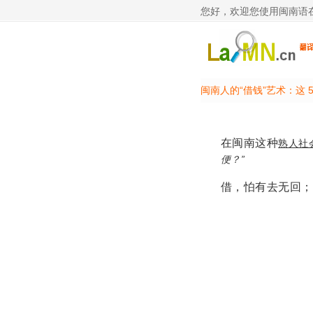
您好，欢迎您使用闽南语
闽南人的“借钱”艺术：这 
在闽南这种
熟人社
便？”
借，怕有去无回；