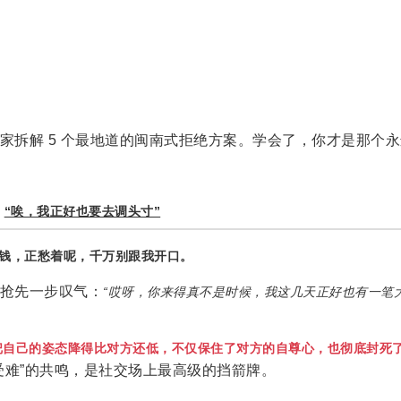
家拆解 5 个最地道的闽南式拒绝方案。学会了，你才是那个
：
“唉，我正好也要去调头寸”
钱，正愁着呢，千万别跟我开口。
抢先一步叹气：
“哎呀，你来得真不是时候，我这几天正好也有一笔
把自己的姿态降得比对方还低，不仅保住了对方的自尊心，也彻底封死
受难”的共鸣，是社交场上最高级的挡箭牌。