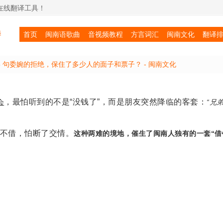
在线翻译工具！
首页
闽南语歌曲
音视频教程
方言词汇
闽南文化
翻译
5 句委婉的拒绝，保住了多少人的面子和票子？ -
闽南文化
，最怕听到的不是“没钱了”，而是朋友突然降临的客套：
会
“兄
不借，怕断了交情。
这种两难的境地，催生了闽南人独有的一套“借