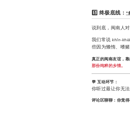
5️⃣ 终极底线：
“
说到底，闽南人对
我们常说
khîn-khiā
些因为懒惰、嗜赌
真正的闽南友谊，靠
那份纯粹的乡情。
💬 互动环节：
你听过最让你无法
评论区聊聊：你觉得