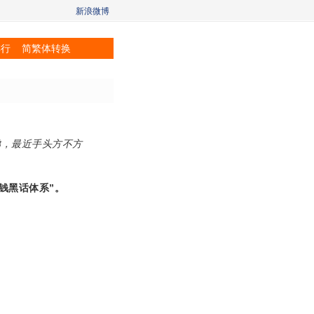
新浪微博
排行
简繁体转换
弟，最近手头方不方
钱黑话体系”。