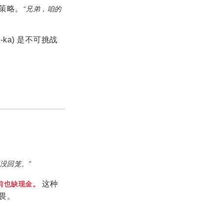
策略。
“兄弟，咱的
o-ka) 是不可挑战
没回笼。”
这种
前也缺现金。
畏。