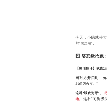
今天，小陈就带大
的
。
“老江湖”
1️⃣ 姿态级抢跑
【黑话翻译】我也没
当对方开口时，你
到处调头寸。”
这叫“以攻为守”。
这种“同阶级
地。