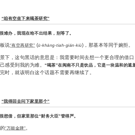
：
“咱有空坐下来喝茶研究”
很难办，我现在给不出结果，别等了。
板说
(
)，那基本等同于婉拒。
“有空再研究”
ū-khàng-tiah-gián-kiù
景下，这句黑话的意思是：我需要时间去想一个更合理的借口
己感受到我的为难。
“喝茶”在闽南不只是饮品，它是一块温和的遮
完时，就该明白这个话题不需要再继续了。
：
“我得回去问下家里那个”
很想借，但家里那位“财务大臣”管得严。
的
。
“万能金牌”