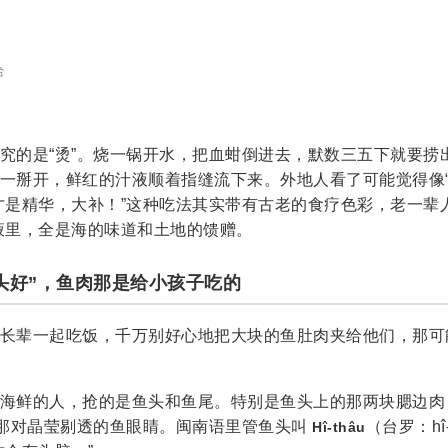
究的是“烫”。烧一锅开水，把血蚶倒进去，默数三五下就要捞
一掰开，鲜红的汁液顺着指缝流下来。外地人看了可能觉得像“
才是精华，大补！”这种吃法其实带有古老的食疗色彩，老一辈
液里，全是海的味道和土地的馈赠。
心头好”，鱼肉那是给小孩子吃的
长辈一起吃饭，千万别好心地把大块的鱼肚肉夹给他们，那可
海鲜的人，抢的是鱼头和鱼尾。特别是鱼头上的那两块腮边肉
及那对晶莹剔透的鱼眼睛。闽南语里管鱼头叫
（台罗：hî
Hî-thâu