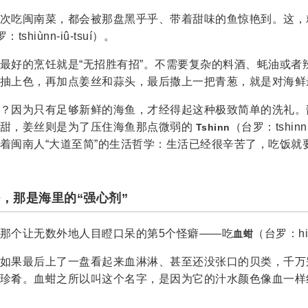
次吃闽南菜，都会被那盘黑乎乎、带着甜味的鱼惊艳到。这，
：tshiùnn-iû-tsuí）。
最好的烹饪就是“无招胜有招”。不需要复杂的料酒、蚝油或者
抽上色，再加点姜丝和蒜头，最后撒上一把青葱，就是对海鲜
？因为只有足够新鲜的海鱼，才经得起这种极致简单的洗礼。
的甜，姜丝则是为了压住海鱼那点微弱的
（台罗：tshi
Tshinn
着闽南人“大道至简”的生活哲学：生活已经很辛苦了，吃饭就
叫好，那是海里的“强心剂”
那个让无数外地人目瞪口呆的第5个怪癖——吃
（台罗：hi
血蚶
如果最后上了一盘看起来血淋淋、甚至还没张口的贝类，千万
珍肴。血蚶之所以叫这个名字，是因为它的汁水颜色像血一样