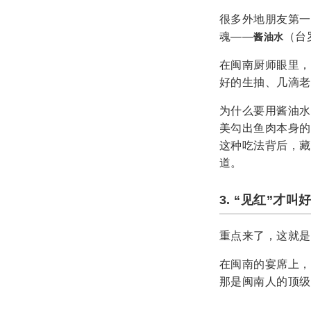
很多外地朋友第一
魂——
（台罗
酱油水
在闽南厨师眼里，
好的生抽、几滴老
为什么要用酱油水
美勾出鱼肉本身
这种吃法背后，藏
道。
3. “见红”才
重点来了，这就是
在闽南的宴席上，
那是闽南人的顶级