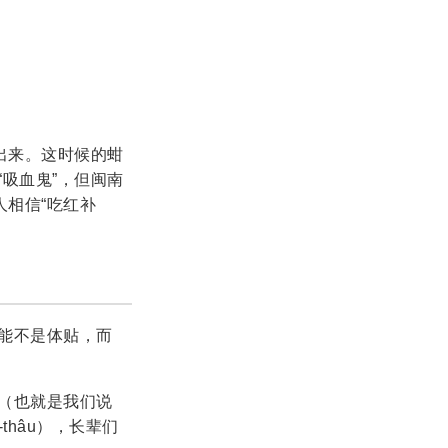
出来。这时候的蚶
吸血鬼”，但闽南
人相信“吃红补
能不是体贴，而
（也就是我们说
-thâu），长辈们