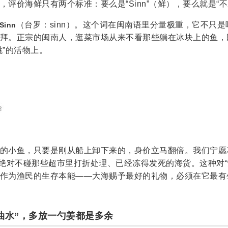
，评价海鲜只有两个标准：要么是“Sinn”（鲜），要么就是“不
（台罗：sinn）。这个词在闽南语里分量极重，它不只
Sinn
拜。正宗的闽南人，逛菜市场从来不看那些躺在冰块上的鱼，
跳”的活物上。
的小鱼，只要是刚从船上卸下来的，身价立马翻倍。我们宁愿
”，也绝对不碰那些超市里打折处理、已经冻得发死的海货。这种对
作为渔民的生存本能——大海赐予最好的礼物，必须在它最有
酱油水”，多放一勺姜都是多余