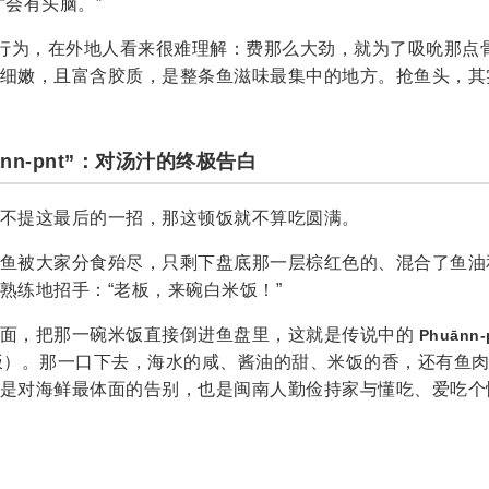
才会有头脑。”
的行为，在外地人看来很难理解：费那么大劲，就为了吸吮那点
细嫩，且富含胶质，是整条鱼滋味最集中的地方。抢鱼头，其
uānn-pnt”：对汤汁的终极告白
不提这最后的一招，那这顿饭就不算吃圆满。
鱼被大家分食殆尽，只剩下盘底那一层棕红色的、混合了鱼油
熟练地招手：“老板，来碗白米饭！”
的面，把那一碗米饭直接倒进鱼盘里，这就是传说中的
Phuānn-
nt，拌饭）。那一口下去，海水的咸、酱油的甜、米饭的香，还有鱼
是对海鲜最体面的告别，也是闽南人勤俭持家与懂吃、爱吃个