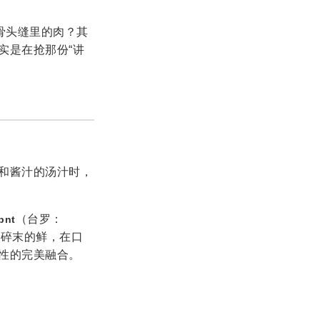
骨头缝里的肉？其
实是在抢那份“讲
和酱汁的汤汁时，
（台罗：
pnt
肉碎末的鲜，在口
性的完美融合。