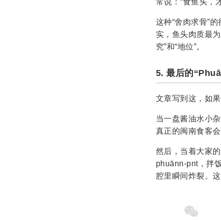
常说：“食鱼头，
这种“舍肉求骨”
实，鱼头肉质最为
究”和“地位”。
5. 最后的“Ph
文章写到这，如果
当一盘酱油水小杂
真正的闽南食客会
然后，当着大家
phuānn-p
腔里瞬间炸裂。这