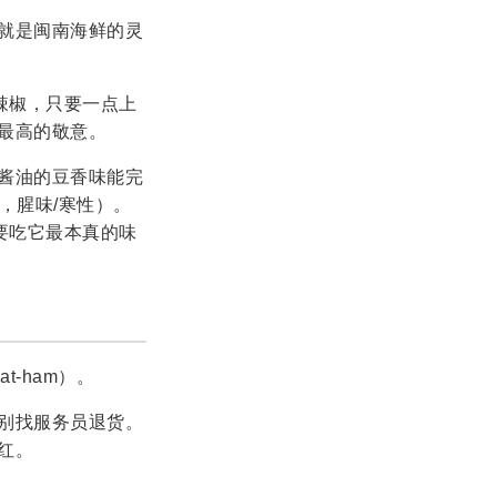
就是闽南海鲜的灵
辣椒，只要一点上
最高的敬意。
酱油的豆香味能完
nn，腥味/寒性）。
要吃它最本真的味
at-ham）。
别找服务员退货。
红。