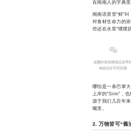
在闽南人的字典里
闽南语里管“鲜”叫
对食材生命力的崇
些还在水里“噗噗
哪怕是一条巴掌大
上岸的“Sinn
源于我们几百年来
嘴里。
2. 万物皆可“